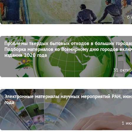
6 
Проблемы твердых бытовых отходов в больших городах.
Подборка материалов ко Всемирному дню городов включ
издания 2020 года
31 октя
Электронные материалы научных мероприятий РАН, июн
года
1 ию