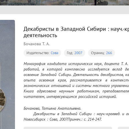
Декабристы в Западной Сибири : науч.-кра
деятельность
Бочанова Т. А.
Издательство:
Сова
Год:
2007
Страниц:
266
Монография кандидата исторических наук, доцента Т. А.
работой, в которой комплексно исследуется вклад дек
освоение Западной Сибири. Деятельность декабристов, к
опыта освоения края, рассматривается в контексте
экономических отношений и системы местного управления 
Книга адресована научным работникам, преподавател
читателям, интересующимся российской историей.
Бочанова, Татьяна Анатольевна.

	Декабристы в Западной Сибири : науч.-краевед. и адм.-хоз. деятельность / Т. А. Бочанова. – 
Новосибирск : Сова, 2007Примеч.: с. 214-247.