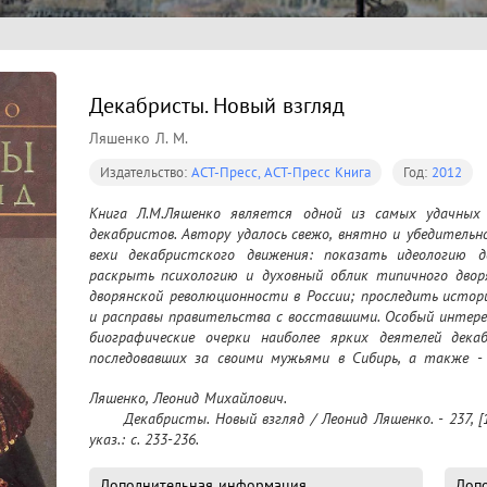
Декабристы. Новый взгляд
Ляшенко Л. М.
Издательство:
АСТ-Пресс, АСТ-Пресс Книга
Год:
2012
Книга Л.М.Ляшенко является одной из самых удачных с
декабристов. Автору удалось свежо, внятно и убедитель
вехи декабристского движения: показать идеологию де
раскрыть психологию и духовный облик типичного дворя
дворянской революционности в России; проследить истор
и расправы правительства с восставшими. Особый интере
биографические очерки наиболее ярких деятелей декаб
последовавших за своими мужьями в Сибирь, а также - 
шпионах, стремившихся погубить заговорщиков и за сче
Ляшенко, Леонид Михайлович.

проблемы. Движение декабристов представлено в книге Л
	Декабристы. Новый взгляд / Леонид Ляшенко. - 237, [1] c., [8] л. ил. - (Сюрпризы истории).Имен. 
литературное мастерство автора не позволяет читат
указ.: с. 233-236.
самой последней фразы.
Дополнительная информация
Допо