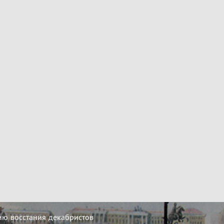
ию восстания декабристов