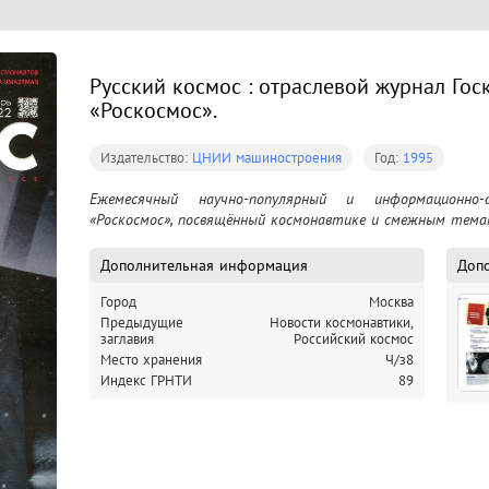
Русский космос : отраслевой журнал Го
«Роскосмос».
Издательство:
ЦНИИ машиностроения
Год:
1995
Ежемесячный научно-популярный и информационно-а
«Роскосмос», посвящённый космонавтике и смежным тема
Дополнительная информация
Доп
Город
Москва
Предыдущие
Новости космонавтики,
заглавия
Российский космос
Место хранения
Ч/з8
Индекс ГРНТИ
89