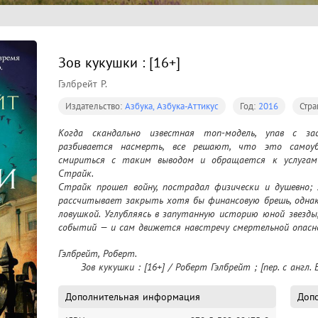
Зов кукушки : [16+]
Гэлбрейт Р.
Издательство:
Азбука, Азбука-Аттикус
Год:
2016
Стра
Когда скандально известная топ-модель, упав с зас
разбивается насмерть, все решают, что это самоу
смириться с таким выводом и обращается к услугам
Страйк.

Страйк прошел войну, пострадал физически и душевно; ж
рассчитывает закрыть хотя бы финансовую брешь, однако
ловушкой. Углубляясь в запутанную историю юной звезд
событий — и сам движется навстречу смертельной опаснос
Захватывающий, отточенный сюжет разворачиваетс
Гэлбрейт, Роберт.

благопристойного Мэйфера до обшарпанных пабов Ист-Э
	Зов кукушки : [16+] / Роберт Гэлбрейт ; [пер. с англ. 
«Зов Кукушки» — незаурядный и заслуженно популярный
Корморан Страйк. Это также первое произведение Дж. К. 
и подписанное именем Роберта Гэлбрейта.
Дополнительная информация
Допо