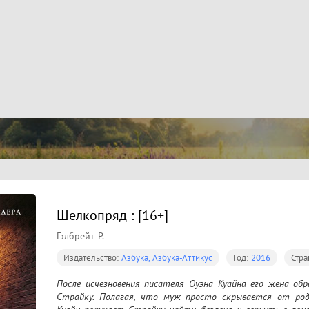
Шелкопряд : [16+]
Гэлбрейт Р.
Издательство:
Азбука, Азбука-Аттикус
Год:
2016
Стра
После исчезновения писателя Оуэна Куайна его жена об
Страйку. Полагая, что муж просто скрывается от родны