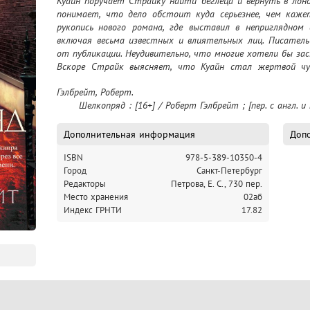
Куайн поручает Страйку найти беглеца и вернуть в лоно
понимает, что дело обстоит куда серьезнее, чем кажет
рукопись нового романа, где выставил в неприглядном 
включая весьма известных и влиятельных лиц. Писатель
от публикации. Неудивительно, что многие хотели бы зас
Вскоре Страйк выясняет, что Куайн стал жертвой чудо
просчитать мотивы неслыханно жестокого, изощренного п
Гэлбрейт, Роберт.

Увлекательный детектив с неожиданными поворот
	Шелкопряд : [16+] / Роберт Гэлбрейт ; [пер. с англ. и 
произведение из цикла романов о Корморане Страйке
Эллакотт.
Дополнительная информация
Допо
ISBN
978-5-389-10350-4
Город
Санкт-Петербург
Редакторы
Петрова, Е. С., 730 пер.
Место хранения
02аб
Индекс ГРНТИ
17.82