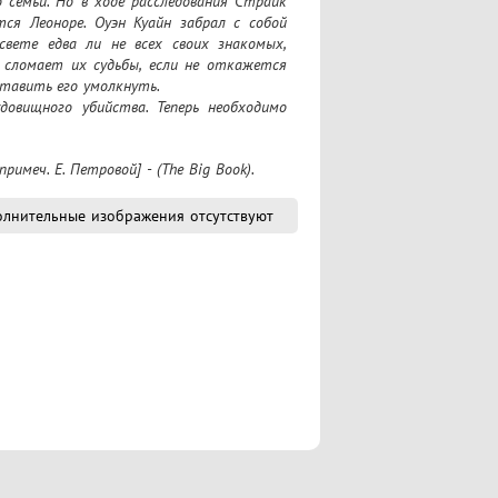
 семьи. Но в ходе расследования Страйк 
ся Леоноре. Оуэн Куайн забрал с собой 
свете едва ли не всех своих знакомых, 
 сломает их судьбы, если не откажется 
тавить его умолкнуть.

вищного убийства. Теперь необходимо 
реступника.

ами сюжета, «Шелкопряд» — второе 
примеч. Е. Петровой] - (The Big Book).
 и его решительной помощнице Робин 
лнительные изображения отсутствуют