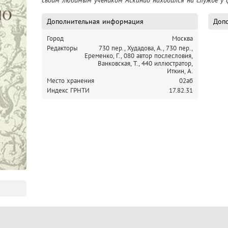
Дополнительная информация
Допо
Город
Москва
Редакторы
730 пер., Худадова, А.,
730 пер.,
Еременко, Г.,
080 автор послесловия,
Ванковская, Т.,
440 иллюстратор,
Иткин, А.
Место хранения
02аб
Индекс ГРНТИ
17.82.31