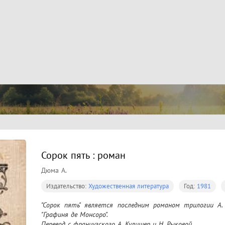
Сорок пять : роман
Дюма А.
Издательство:
Художественная литература
Год:
1981
"Сорок пять" является последним романом трилогии А. 
"Графиня де Монсоро".

Перевод с французского А. Кулишер и Н. Рыковой.