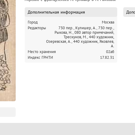
Дополнительная информация
Допо
Город
Москва
Редакторы
730 пер., Кулишер, А.,
730 пер.,
Рыкова, Н.,
080 автор примечаний,
Трескунов, М.,
440 художник,
Озеревская, А.,
440 художник, Яковлев,
А.
Место хранения
02аб
Индекс ГРНТИ
17.82.31