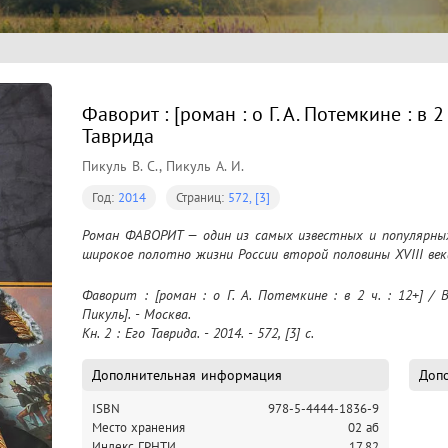
Фаворит : [роман : о Г. А. Потемкине : в 2 ч
Таврида
Пикуль В. С., Пикуль А. И.
Год:
2014
Страниц:
572, [3]
Роман ФАВОРИТ — один из самых известных и популярных
широкое полотно жизни России второй половины XVIII век
Фаворит : [роман : о Г. А. Потемкине : в 2 ч. : 12+] / В
Пикуль]. - Москва.

Кн. 2 : Его Таврида. - 2014. - 572, [3] c.
Дополнительная информация
Допо
ISBN
978-5-4444-1836-9
Место хранения
02 аб
Индекс ГРНТИ
17.82