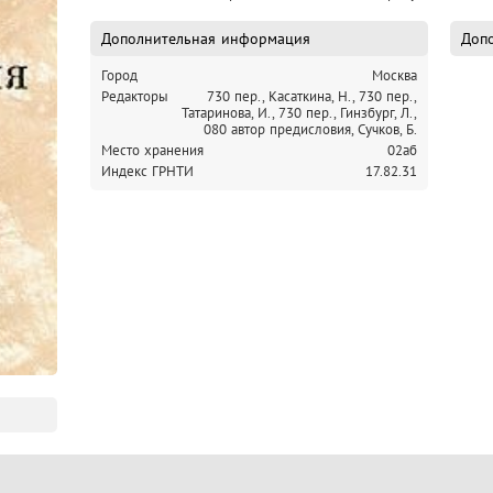
Дополнительная информация
Допо
Город
Москва
Редакторы
730 пер., Касаткина, Н.,
730 пер.,
Татаринова, И.,
730 пер., Гинзбург, Л.,
080 автор предисловия, Сучков, Б.
Место хранения
02аб
Индекс ГРНТИ
17.82.31