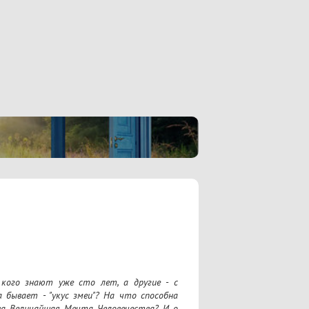
кого знают уже сто лет, а другие - с 
а бывает - "укус змеи"? На что способна 
а Величайшая Мечта Человечества? И о 