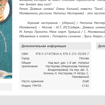
чем думает ваш кот?

Роман "Дневник измены" Елены Колиной, повести "Такой 
Малеванного, рассказы Натальи Нестеровой - это насто
	Хорошее настроение : [сборник] / Наталья Нестерова, Елена Колина, Марта Кетро, Сергей 
Малеванный. – Москва : АСТ, 2011Содерж.: Дневник измены
М. Кетро. Праката. Меня зовут Турецкий / С. Малеванный.
Объявление в газете ; Потерять сознание ; Трусы доярки /
Дополнительная информация
Допо
ISBN
978-5-17-073814-4,
978-5-271-35103-7
Город
Москва
Общие
Над вып. дан. 1-й авт.: Наталья
примечания
Нестерова (Умеренкова Наталья
Владимировна). На пер. авт.: Е.
Колина, Н. Нестерова, М. Кетро, С.
Малеванный
Место хранения
02аб
Индекс ГРНТИ
17.82