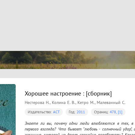
Хорошее настроение : [сборник]
Нестерова Н., Колина Е. В., Кетро М., Малеванный С.
Издательство:
АСТ
Год:
2011
Страниц:
478, [1]
Знаете ли вы, почему одни люди влюбляются в тех, в 
первого взгляда? Что бывает "любовь - солнечный удар", 
женщина, которой не дают спокойно поработать? Каков