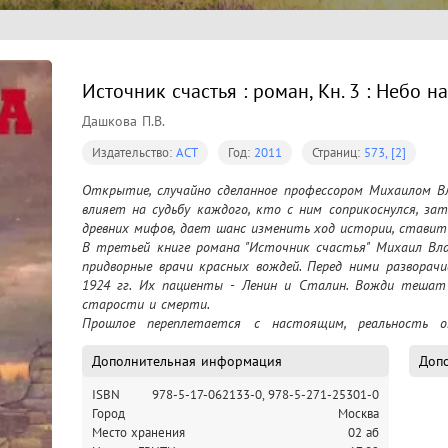
Источник счастья : роман, Кн. 3 : Небо н
Дашкова П.В.
Издательство:
АСТ
Год:
2011
Страниц:
573, [2]
Открытие, случайно сделанное профессором Михаилом Вл
влияет на судьбу каждого, кто с ним соприкоснулся, за
древних мифов, дает шанс изменить ход истории, ставит
В третьей книге романа "Источник счастья" Михаил Вла
придворные врачи красных вождей. Перед ними разворач
1924 гг. Их пациенты - Ленин и Сталин. Вожди тешат 
старости и смерти.

Прошлое переплетается с настоящим, реальность ок
реальностью. Миллиардер Петр Борисович Кольт гот
препарат. Биолог Соня Лукьянова должна разгадать та
Дополнительная информация
Допо
близка, разгадка почти найдена. Остается лишь заглянуть
ISBN
978-5-17-062133-0,
978-5-271-25301-0
Город
Москва
Место хранения
02 аб