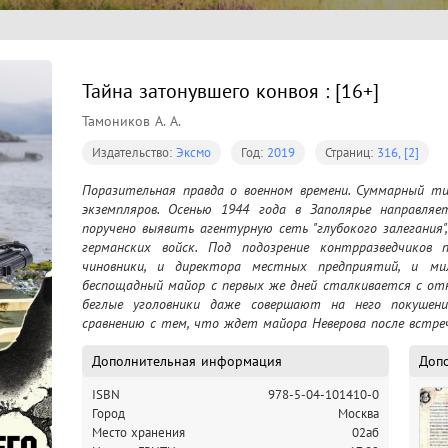
Тайна затонувшего конвоя : [16+]
Тамоников А. А.
Издательство:
Эксмо
Год:
2019
Страниц:
316, [2]
﻿Поразительная правда о военном времени. Суммарный т
экземпляров. Осенью 1944 года в Заполярье направляе
поручено выявить агентурную сеть "глубокого залегания
германских войск. Под подозрение контрразведчиков 
чиновники, и директора местных предприятий, и мил
беспощадный майор с первых же дней сталкивается с отк
беглые уголовники даже совершают на него покушени
Дополнительная информация
Доп
ISBN
978-5-04-101410-0
Город
Москва
Место хранения
02аб