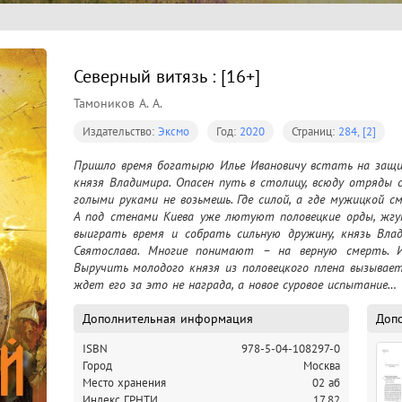
Северный витязь : [16+]
Тамоников А. А.
Издательство:
Эксмо
Год:
2020
Страниц:
284, [2]
Пришло время богатырю Илье Ивановичу встать на защит
князя Владимира. Опасен путь в столицу, всюду отряды 
голыми руками не возьмешь. Где силой, а где мужицкой см
А под стенами Киева уже лютуют половецкие орды, жгу
выиграть время и собрать сильную дружину, князь Вла
Святослава. Многие понимают – на верную смерть. 
Выручить молодого князя из половецкого плена вызывает
ждет его за это не награда, а новое суровое испытание…
Дополнительная информация
Доп
ISBN
978-5-04-108297-0
Город
Москва
Место хранения
02 аб
Индекс ГРНТИ
17.82