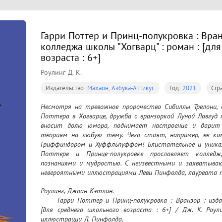
Гарри Поттер и Принц-полукровка : Вран
колледжа школы "Хогварц" : роман : [дл
возраста : 6+]
Роулинг Д. К.
Издательство:
Махаон, Азбука-Аттикус
Год:
2021
Стр
Несмотря на тревожное пророчество Сибиллы Трелони, 
Поттера в Хогварце, дружба с вранзоркой Луной Лавгуд 
вносит долю юмора, поднимает настроение и дарит 
теориям на любую тему. Чего стоят, например, ее к
Гриффиндором и Хуффльпуффом! Блистательное и уникаль
Поттере и Принце-полукровке прославляет колледж,
познаниями и мудростью. С неизвестными и захватыва
невероятными иллюстрациями Леви Пинфолда, лауреата 
Роулинг, Джоан Кэтлин.

	Гарри Поттер и Принц-полукровка : Вранзор : издание колледжа школы "Хогварц" : роман : 
[для среднего школьного возраста : 6+] / Дж. К. Роули
иллюстрации Л. Пинфолда.