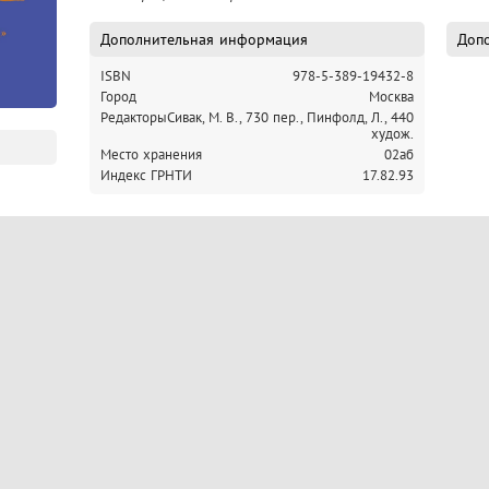
Дополнительная информация
Допо
ISBN
978-5-389-19432-8
Город
Москва
Редакторы
Сивак, М. В., 730 пер.,
Пинфолд, Л., 440
худож.
Место хранения
02аб
Индекс ГРНТИ
17.82.93