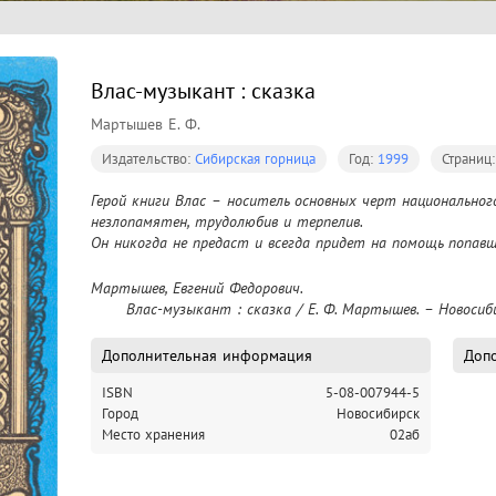
Влас-музыкант : сказка
Мартышев Е. Ф.
Издательство:
Сибирская горница
Год:
1999
Страниц
Герой книги Влас – носитель основных черт национального
незлопамятен, трудолюбив и терпелив.

Он никогда не предаст и всегда придет на помощь попавше
Мартышев, Евгений Федорович.

	Влас-музыкант : сказка / Е. Ф. Мартышев. – Новосиби
Дополнительная информация
Допо
ISBN
5-08-007944-5
Город
Новосибирск
Место хранения
02аб