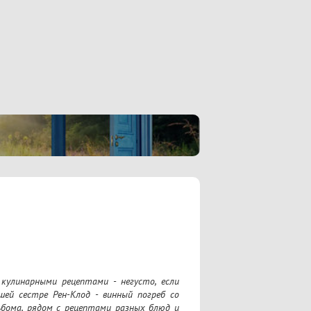
улинарными рецептами - негусто, если 
ей сестре Рен-Клод - винный погреб со 
ьбома, рядом с рецептами разных блюд и 