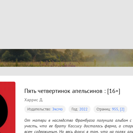
Пять четвертинок апельсинов : [16+]
Харрис Д.
Издательство:
Эксмо
Год:
2022
Страниц:
955, [2]
От матери в наследство Фрамбуаза получила альбом с к
учесть, что ее брату Кассису досталась ферма, а старш
всем содержимым. Но весь фокус в том, что на полях ал