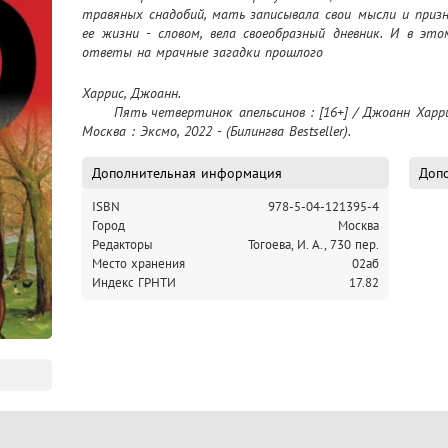
травяных снадобий, мать записывала свои мысли и приз
ее жизни - словом, вела своеобразный дневник. И в эт
ответы на мрачные загадки прошлого
Харрис, Джоанн.

	Пять четвертинок апельсинов : [16+] / Джоанн Харрис ; [перевод с английского И. Тогоевой]. – 
Москва : Эксмо, 2022 - (Билингва Bestseller).
Дополнительная информация
Допо
ISBN
978-5-04-121395-4
Город
Москва
Редакторы
Тогоева, И. А., 730 пер.
Место хранения
02аб
Индекс ГРНТИ
17.82