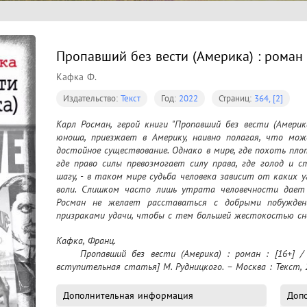
Пропавший без вести (Америка) : роман :
Кафка Ф.
Издательство:
Текст
Год:
2022
Страниц:
364, [2]
Карл Росман, герой книги "Пропавший без вести (Америк
юноша, приезжает в Америку, наивно полагая, что мож
достойное существование. Однако в мире, где похоть пло
где право силы превозмогает силу права, где голод и 
шагу, - в таком мире судьба человека зависит от каких у
воли. Слишком часто лишь утрата человечности дает ш
Росман не желает расставаться с добрыми побуждени
призраками удачи, чтобы с тем большей жестокостью сн
Кафка, Франц.

	Пропавший без вести (Америка) : роман : [16+] / Франц Кафка ; перевод с немецкого [и 
вступительная статья] М. Рудницкого. – Москва : Текст, 2
Дополнительная информация
Доп