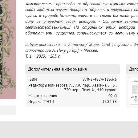
замечательные произведения, адресованные и юным читат
своих любимых внучек Авроры и Габриэлы и получивших наз
чудеса в природе бывают, иначе я не могла бы тебе расск
одну из очередных своих историй. - Остается узнать,
сверхъестественными..." На страницах этих историй
обитают эти существа, соприкоснуться со всем, чему п
злом, феями и духами, чудесами и превращениями. Но эти
Бабушкины сказки : в 2 томах / Жорж Санд ; перевод с фран
они обучают, развивают вступающего в большой и не
иллюстрации А. Пеку [и др.]. - Москва.

заставляя его задуматься о происхождении многих 
Т. 1. - 2023. - 283 c.
нравственность, бескорыстие, любовь к людям. А филосо
делают их интересными и для взрослых
Дополнительная информация
Доп
ISBN
978-5-4224-1833-6
Редакторы
Толиверова, А., 730 пер.,
Хавкина, Л. Б.,
730 пер.,
Пеку, А., 440 худож.
Место хранения
02аб
Индекс ГРНТИ
17.82.93