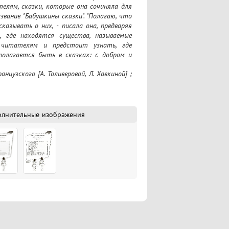
елям, сказки, которые она сочиняла для 
вание "Бабушкины сказки". "Полагаю, что 
азывать о них, - писала она, предваряя 
 где находятся существа, называемые 
 читателям и предстоит узнать, где 
олагается быть в сказках: с добром и 
 сказки призваны не только развлекать, 
цузского [А. Толиверовой, Л. Хавкиной] ; 
познанный мир маленького человека, 
явлений, воспитывая в нем доброту, 
фский уклон и необычные сюжеты сказок 
олнительные изображения