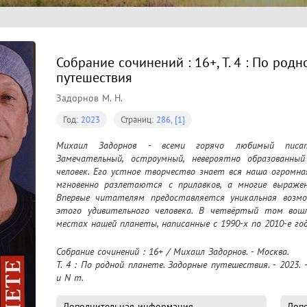
Собрание сочинений : 16+, Т. 4 : По род
путешествия
Задорнов М. Н.
Год:
2023
Страниц:
286, [1]
Михаил Задорнов - всеми горячо любимый писате
Замечательный, остроумный, невероятно образованный
человек. Его устное творчество знает вся наша огромна
мгновенно разлетаются с прилавков, а многие выраже
Впервые читателям предоставляется уникальная возмож
этого удивительного человека. В четвёртый том вош
местах нашей планеты, написанные с 1990-х по 2010-е го
Собрание сочинений : 16+ / Михаил Задорнов. - Москва.

Т. 4 : По родной планете. Задорные путешествия. - 2023. - 
и N т.
Дополнительная информация
Доп