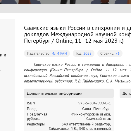
Саамские языки России в синхронии и д
докладов Международной научной конф
Петербург / Online, 11–12 мая 2023 г.)
Издательство:
ИЛИ РАН
Год:
2023
Страниц:
76
и и
	Саамские языки России в синхронии и диахронии : тезисы докладов Международной научной 
конференции (Санкт-Петербург / Online, 11–12 мая 
/
исследований Российской академии наук, Саамские языки Р
ответственный редактор: Р. В. Гайдамашко, С. А. Мызнико
Дополнительная информация
Допо
ISBN
978-5-6047999-0-1
Город
Санкт- Петербург
Предметная
Финно-угорские языки,
рубрика
Саамский язык
Редакторы
340 ответственный редактор,
Гайдамашко, Р. В.,
340 ответственный