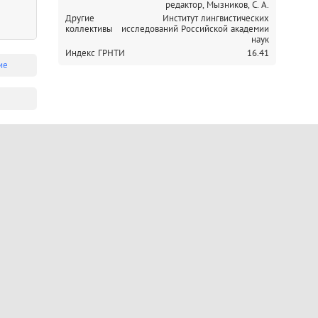
редактор, Мызников, С. А.
Другие
Институт лингвистических
коллективы
исследований Российской академии
наук
Индекс ГРНТИ
16.41
ие