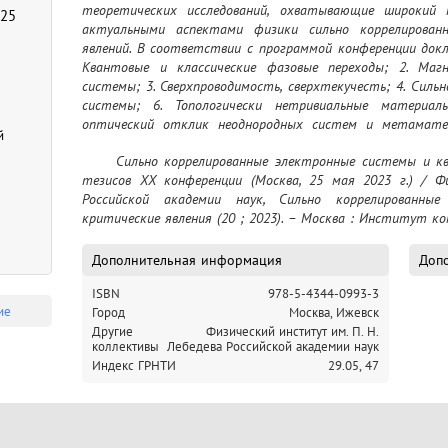
теоретических исследований, охватывающие широкий к
 25
актуальными аспектами физики сильно коррелирован
явлений. В соответствии с программой конференции докл
Квантовые и классические фазовые переходы; 2. Маг
системы; 3. Сверхпроводимость, сверхтекучесть; 4. Сильн
системы; 6. Топологически нетривиальные материал
оптический отклик неоднородных систем и метаматери
й
методы исследований и создания материалов; 9. Разное
	Сильно коррелированные электронные системы и квантовые критические явления : сборник 
тезисов XX конференции (Москва, 25 мая 2023 г.) / Фи
Российской академии наук, Сильно коррелированны
критические явления (20 ; 2023). – Москва : Институт к
Дополнительная информация
Допо
ISBN
978-5-4344-0993-3
ие
Город
Москва, Ижевск
Другие
Физический институт им. П. Н.
коллективы
Лебедева Российской академии наук
Индекс ГРНТИ
29.05,
47