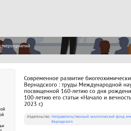
х мероприятий
Современное развитие биогеохимических
Вернадского : труды Международной на
посвященной 160-летию со дня рождения
100-летию его статьи «Начало и вечност
2023 г.)
ной
ой
Издательство:
Неправительственный экологический фонд име
.
Вернадского
ьи