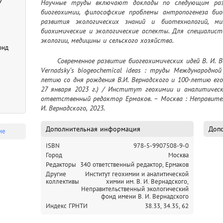
7
Научные труды включают доклады по следующим разд
биогеохимии, философские проблемы антропогенеза биос
развития экологических знаний и биотехнологий, ми
биохимические и экологические аспекты. Для специалисто
экологии, медицины и сельского хозяйства.
онд
	Современное развитие биогеохимических идей В. И. Вернадского = Nowaday development of V. I. 
Vernadsky’s biogeochemical ideas : труды Международно
летию со дня рождения В.И. Вернадского и 100-летию ег
27 января 2023 г.) / Институт геохимии и аналитической
ответственный редактор Ермаков. – Москва : Неправител
И. Вернадского, 2023.
Дополнительная информация
Допо
ие
ISBN
978-5-9907508-9-0
Город
Москва
Редакторы
340 ответственный редактор, Ермаков
Другие
Институт геохимии и аналитической
коллективы
химии им. В. И. Вернадского,
Неправительственный экологический
фонд имени В. И. Вернадского
Индекс ГРНТИ
38.33,
34.35,
62