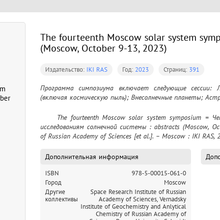
The fourteenth Moscow solar system sympo
(Moscow, October 9-13, 2023)
Издательство:
IKI RAS
Год:
2023
Страниц:
391
Программа симпозиума включает следующие сессии: Л
em
(включая космическую пыль); Внесолнечные планеты; Аст
ober
	The fourteenth Moscow solar system symposium = Четырнадцатый Московский симпозиум по 
исследованиям солнечной системы : abstracts (Moscow, Octob
of Russian Academy of Sciences [et al.]. – Moscow : IKI RAS, 
Дополнительная информация
Допо
ISBN
978-5-00015-061-0
Город
Moscow
Другие
Space Research Institute of Russian
коллективы
Academy of Sciences,
Vernadsky
Institute of Geochemistry and Anlytical
Chemistry of Russian Academy of