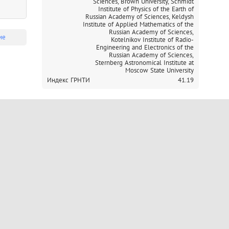
Sciences,
Brown University,
Schmidt
Institute of Physics of the Earth of
Russian Academy of Sciences,
Keldysh
Institute of Applied Mathematics of the
Russian Academy of Sciences,
ие
Kotelnikov Institute of Radio-
Engineering and Electronics of the
Russian Academy of Sciences,
Sternberg Astronomical Institute at
Moscow State University
Индекс ГРНТИ
41.19