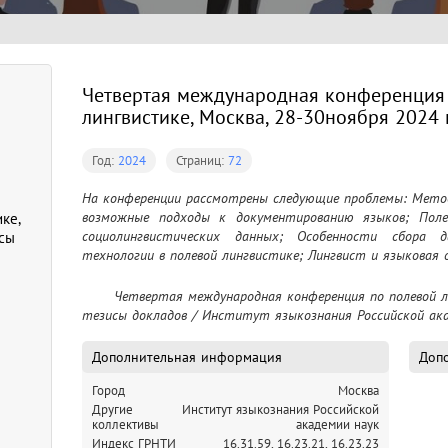
Четвертая международная конференция
лингвистике, Москва, 28-30ноября 2024 г
Год:
2024
Страниц:
72
На конференции рассмотрены следующие проблемы: Метод
возможные подходы к документированию языков; Поле
ке,
социолингвистических данных; Особенности сбора
исы
технологии в полевой лингвистике; Лингвист и языковая 
	Четвертая международная конференция по полевой лингвистике, Москва, 28-30ноября 2024 г. : 
тезисы докладов / Институт языкознания Российской акад
Дополнительная информация
Допо
Город
Москва
Другие
Институт языкознания Российской
коллективы
академии наук
Индекс ГРНТИ
16.31.59,
16.23.21,
16.23.23