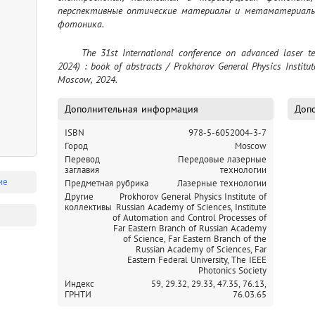
перспективные оптические материалы и метаматериалы, 
фотоника.
	The 31st International conference on advanced laser technologies : (Vladivostok, 23-27 September, 
2024) : book of abstracts / Prokhorov General Physics Institut
Moscow, 2024.
Дополнительная информация
Допо
ISBN
978-5-6052004-3-7
Город
Moscow
Перевод
Передовые лазерные
заглавия
технологии
ие
Предметная рубрика
Лазерные технологии
Другие
Prokhorov General Physics Institute of
коллективы
Russian Academy of Sciences,
Institute
of Automation and Control Processes of
Far Eastern Branch of Russian Academy
of Science,
Far Eastern Branch of the
Russian Academy of Sciences,
Far
Eastern Federal University,
The IEEE
Photonics Society
Индекс
59,
29.32,
29.33,
47.35,
76.13,
ГРНТИ
76.03.65