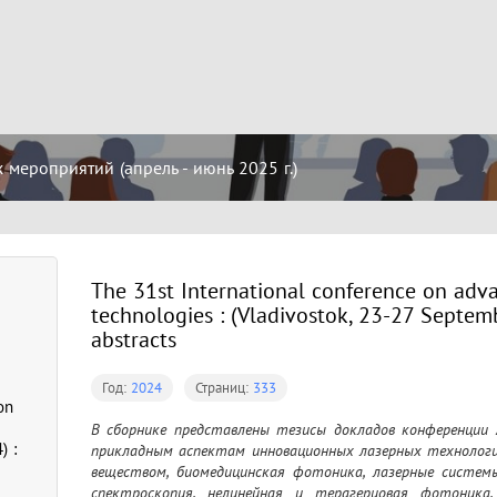
мероприятий (апрель - июнь 2025 г.)
The 31st International conference on adv
technologies : (Vladivostok, 23-27 Septemb
abstracts
Год:
2024
Страниц:
333
on
В сборнике представлены тезисы докладов конференции 
) :
прикладным аспектам инновационных лазерных технологий
веществом, биомедицинская фотоника, лазерные системы
спектроскопия, нелинейная и терагерцовая фотоника