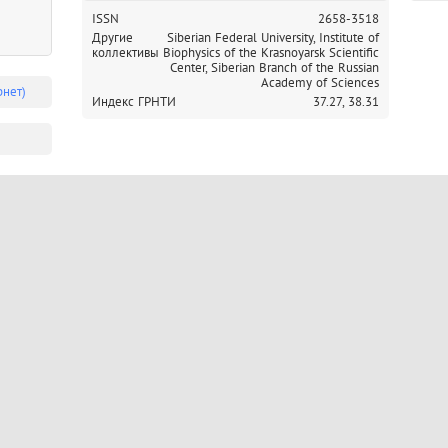
ISSN
2658-3518
Другие
Siberian Federal University,
Institute of
коллективы
Biophysics of the Krasnoyarsk Scientific
Center, Siberian Branch of the Russian
Academy of Sciences
рнет)
Индекс ГРНТИ
37.27,
38.31