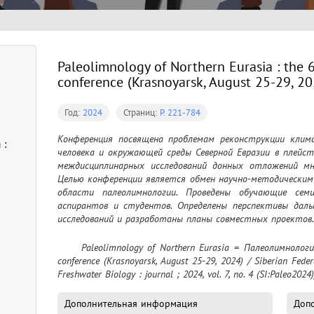
Paleolimnology of Northern Eurasia : the 6
conference (Krasnoyarsk, August 25-29, 20
Год:
2024
Страниц:
P. 221-784
Конференция посвящена проблемам реконструкции климат
 :
человека и окружающей среды Северной Евразии в плейсто
междисциплинарных исследований донных отложений мног
Целью конференции является обмен научно-методическим
области палеолимнологии. Проведены обучающие сем
аспирантов и студентов. Определены перспективы дальн
исследований и разработаны планы совместных проектов.
	Paleolimnology of Northern Eurasia = Палеолимнология Северной Евразии : the 6th International 
conference (Krasnoyarsk, August 25-29, 2024) / Siberian Federa
Freshwater Biology : journal ; 2024, vol. 7, no. 4 (SI:Paleo2024)
Дополнительная информация
Допо