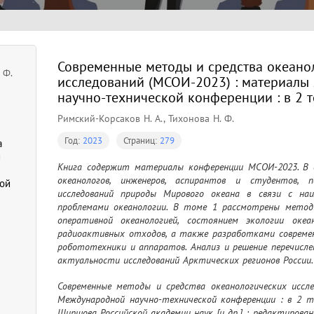
Современные методы и средства океано
 Ф.
исследований (МСОИ-2023) : материалы
научно-технической конференции : в 2 то
Римский-Корсаков Н. А., Тихонова Н. Ф.
Год:
2023
Страниц:
279
а
й
Книга содержит материалы конференции МСОИ-2023. В с
океанологов, инженеров, аспирантов и студентов, п
ой
исследований природы Мирового океана в связи с на
проблемами океанологии. В томе 1 рассмотрены методы 
оперативной океанологией, состоянием экологии океа
радиоактивных отходов, а также разработками современ
робототехники и аппаратов. Анализ и решение перечисл
актуальности исследований Арктических регионов России.
Современные методы и средства океанологических иссле
Международной научно-технической конференции : в 2 т
Ширшова Российской академии наук [и др.] ; редактирование: