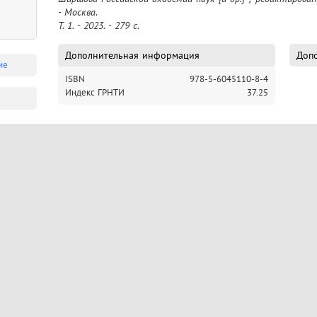
- Москва.

Т. 1. - 2023. - 279 c.
Дополнительная информация
Допо
ие
ISBN
978-5-6045110-8-4
Индекс ГРНТИ
37.25