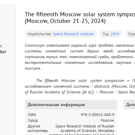
The fifteenth Moscow solar system sympos
(Moscow, October 21-25, 2024)
Издательство:
Space Research Institute
Год:
2024
Стр
Симпозиум охватывает широкий круг проблем, связанных 
m
системы, планетных систем других звезд; исследов
ober
спутников, малых тел; межпланетной среды, проблемами
экспериментальные планетные исследования, научные
миссиям.
	The fifteenth Moscow solar system symposium = Пятнадцатый Московский симпозиум по 
исследованиям солнечной системы : abstracts (Moscow, Octobe
of Russian Academy of Sciences [et al.]. – Moscow : Space Rese
Дополнительная информация
Допо
ISBN
978-5-00015-068-9
Город
Moscow
Другие
Space Research Institute of Russian
коллективы
Academy of Sciences,
Vernadsky