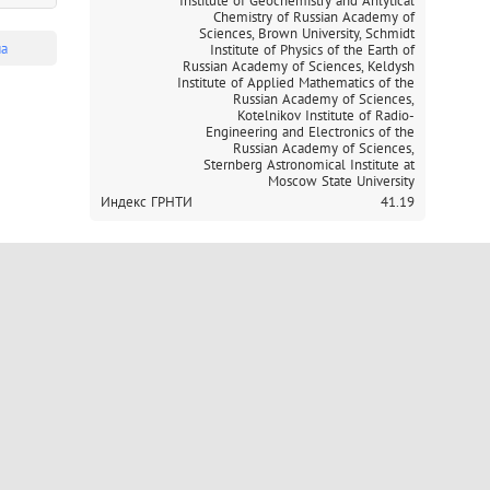
Institute of Geochemistry and Anlytical
Chemistry of Russian Academy of
Sciences,
Brown University,
Schmidt
ма
Institute of Physics of the Earth of
Russian Academy of Sciences,
Keldysh
Institute of Applied Mathematics of the
Russian Academy of Sciences,
Kotelnikov Institute of Radio-
Engineering and Electronics of the
Russian Academy of Sciences,
Sternberg Astronomical Institute at
Moscow State University
Индекс ГРНТИ
41.19