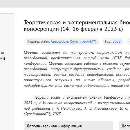
Теоретическая и экспериментальная био
конференции (14–16 февраля 2023 г.)
Издательство:
Синхробук (Synchrobook™)
Год:
2023
Сборник составлен по материалам, отражающим наи
ая
исследований, представленных сотрудниками ИТЭБ Р
ции
конференции. Сборник содержит работы в области изучен
исследований структурно-функциональных свойств ра
моделирования, разных разделов нейробиологии, исслед
ионизирующего излучения на живые объекты, разраб
подходов для лечения различных заболеваний, а также ме
	Теоретическая и экспериментальная биофизика : материалы конференции (14–16 февраля 
2023 г.) / Институт теоретической и экспериментальной
под редакцией Г. Р. Иваницкого, А. Б. Медвинского, В. С
(Synchrobook™), 2023.
Дополнительная информация
Допо