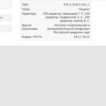
ISBN
978-5-91874-911-1
Город
Пущино
Редакторы
340 редактор, Иваницкий, Г. Р.,
340
редактор, Медвинский, А. Б.,
340
ие
редактор, Акатов, В. С.
Другие
Институт теоретической и
коллективы
экспериментальной биофизики
Российской академии наук
Индекс ГРНТИ
34.17,
34.15