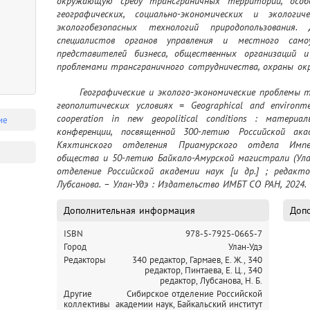
окружающую среду трансграничных территорий, особе
географических, социально-экономических и эколог
экологобезопасных технологий природопользования. 
специалистов органов управления и местного самоу
представителей бизнеса, общественных организаций и
проблемами трансграничного сотрудничества, охраны ок
территорий.
	Географические и эколого-экономические проблемы трансграничного сотрудничества в новых 
геополитических условиях = Geographical and environmen
cooperation in new geopolitical conditions : материа
ие
конференции, посвященной 300-летию Российской ака
Кяхтинского отделения Приамурского отдела Импера
общества и 50-летию Байкало-Амурской магистрали (Улан-
отделение Российской академии наук [и др.] ; редактор
Лубсанова. – Улан-Удэ : Издательство ИМБТ СО РАН, 2024.
Дополнительная информация
Допо
ISBN
978-5-7925-0665-7
Город
Улан-Удэ
Редакторы
340 редактор, Гармаев, Е. Ж.,
340
редактор, Пинтаева, Е. Ц.,
340
редактор, Лубсанова, Н. Б.
Другие
Сибирское отделение Российской
коллективы
академии наук,
Байкальский институт