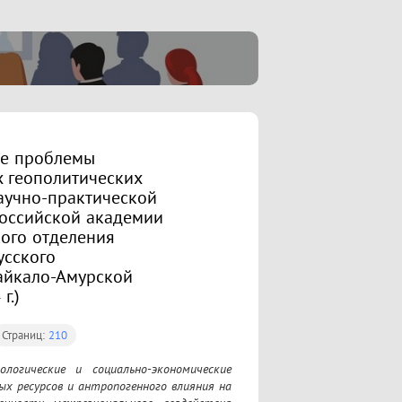
ие проблемы
х геополитических
аучно-практической
оссийской академии
кого отделения
усского
айкало-Амурской
г.)
Страниц:
210
огические и социально-экономические 
х ресурсов и антропогенного влияния на 