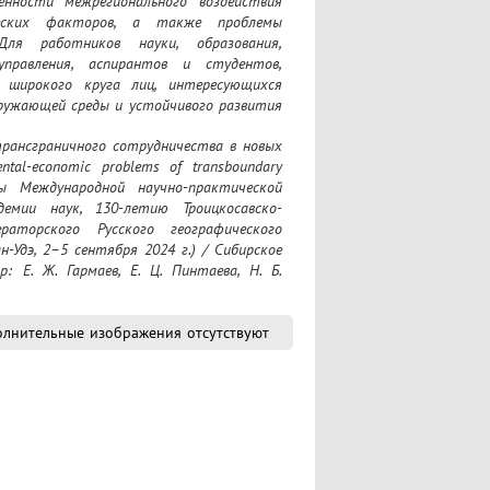
нности межрегионального воздействия 
ических факторов, а также проблемы 
Для работников науки, образования, 
правления, аспирантов и студентов, 
 широкого круга лиц, интересующихся 
ружающей среды и устойчивого развития 
tal-economic problems of transboundary 
лы Международной научно-практической 
демии наук, 130-летию Троицкосавско-
торского Русского географического 
Удэ, 2–5 сентября 2024 г.) / Сибирское 
: Е. Ж. Гармаев, Е. Ц. Пинтаева, Н. Б. 
лнительные изображения отсутствуют