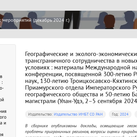
мероприятий (декабрь 2024 г.)
Географические и эколого-экономическ
трансграничного сотрудничества в новы
условиях : материалы Международной н
конференции, посвященной 300-летию Р
в
наук, 130-летию Троицкосавско-Кяхтинс
 :
Приамурского отдела Императорского Р
о-
географического общества и 50-летию Б
ой
магистрали (Улан-Удэ, 2–5 сентября 2024 
ния
Издательство:
Издательство ИМБТ СО РАН
Год:
2024
ого
а и
В сборнике опубликованы доклады, освещающие геоэкол
проблемы приграничных регионов, вопросы оценки природны
ря