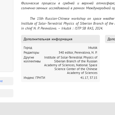
Физические процессы в средней и верхней атмосфере
солнечно-земных исследований в рамках Международной п
	The 15th Russian-Chinese workshop on space weather : Irkutsk, Russia, September 9–13, 2024 / 
Institute of Solar-Terrestrial Physics of Siberian Branch of the 
in chief N. P. Perevalova. – Irkutsk : ISTP SB RAS, 2024.
Дополнительная информация
Допо
Город
Irkutsk
Редакторы
340 editor, Perevalova, N. P.
Другие
Institute of Solar-Terrestrial Physics of
коллективы
Siberian Branch of the Russian
Academy of Sciences,
National Space
Science Center of the Chinese
Academy of Sciences
Индекс ГРНТИ
41.17,
37.15
ие