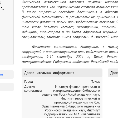
Физическая мезомеханика является научным направл
й
представляется как иерархическая система взаимосвязан
.,
В книге отражены последние достижения в области
физической мезомеханики и результаты их применения к
интересах развития новых производственных технологий,
том числе дальнего космоса, электроники, атомной э
медицины, транспорта и др. Книга адресована научным 
специалистам, занимающимся вопросами физической мезо
объемных и наноразмерных материалов, наноструктурир
	Физическая мезомеханика. Материалы с многоуровневой иерархически организованной 
пленками и покрытиями, нанотехнологиями, компьютерн
структурой и интеллектуальные производственные техно
и технологий их получения, технологиями локальной не
конференции, 9-12 сентября 2024 г., Томск, Рос
материалов, неразрушающими методами контроля.
материаловедения Сибирского отделения Российской академи
Дополнительная информация
Допо
ие
Город
Томск
Другие
Институт физики прочности и
коллективы
материаловедения Сибирского
отделения Российской академии наук,
Институт теоретической и
прикладной механики им. С.А.
Христиановича Сибирского отделения
Российской академии наук,
Институт
гидродинамики им. М.А. Лаврентьева