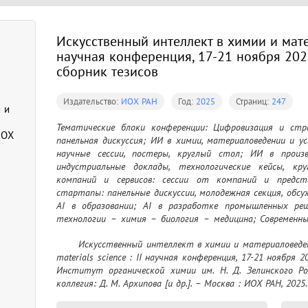
Искусственный интеллект в химии и мате
научная конференция, 17-21 ноября 2025
сборник тезисов
Издательство:
ИОХ РАН
Год:
2025
Страниц:
247
 и
Тематические блоки конференции: Цифровизация и стра
ИОХ
панельная дискуссия; ИИ в химии, материаловедении и у
научные сессии, постеры, круглый стол; ИИ в произ
индустриальные доклады, технологические кейсы, кр
компаний и сервисов: сессии от компаний и представ
стартапы: панельные дискуссии, молодежная секция, обсужд
AI в образовании; AI в разработке промышленных ре
технологии – химия – биология – медицина; Современные
материалов.
	Искусственный интеллект в химии и материаловедении = Artificial intelligence in chemistry and 
materials science : II научная конференция, 17-21 ноября 2
Институт органической химии им. Н. Д. Зелинского Рос
коллегия: Д. М. Архипова [и др.]. – Москва : ИОХ РАН, 2025.