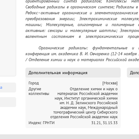
ориентированный синтез радикалов; Комплексы мет
Свободные радикалы в органическом синтезе; Радикалы в 
Редокс–активные органические и элементоорганические
преобразования энергии; Электрохимические молекул
машины; Молекулярные, олигомерные и полимерные 
активные: сенсоры и молекулярные шаттлы; Электронн
валентным состоянием в электрохимических процесс
органических и элементоорганических соединений.
	Органические радикалы: фундаментальные и прикладные аспекты : Всероссийская 
конференция им. академика В. И. Овчаренко (12-14 ноября 
/ Отделение химии и наук о материалах Российской академи
Дополнительная информация
Допо
Город
[Москва]
ма
Другие
Отделение химии и наук о
коллективы
материалах Российской академии
наук,
Институт органической химии
им. Н. Д. Зелинского Российской
академии наук,
Международный
томографический центр Сибирского
отделения Российской академии наук
Индекс ГРНТИ
31.21,
31.15.33