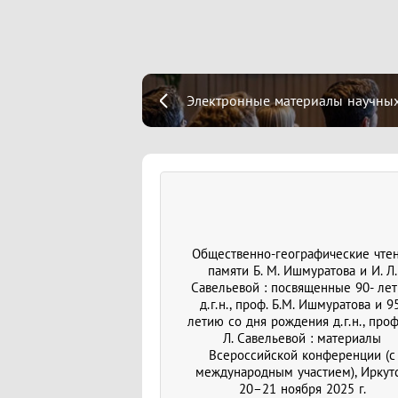
Электронные материалы научных
Общественно-географические чте
памяти Б. М. Ишмуратова и И. Л.
Савельевой : посвященные 90- ле
д.г.н., проф. Б.М. Ишмуратова и 9
летию со дня рождения д.г.н., проф
Л. Савельевой : материалы
Всероссийской конференции (с
международным участием), Иркутс
20–21 ноября 2025 г.