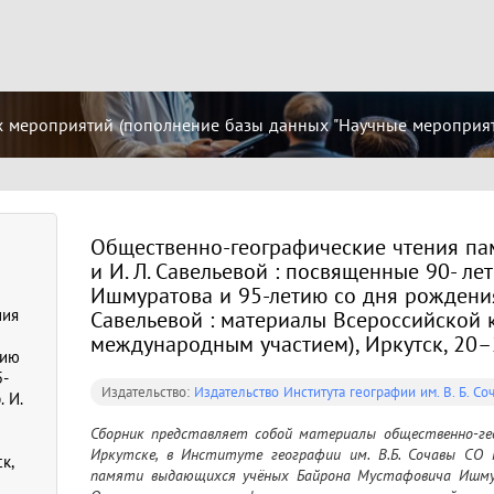
 мероприятий (пополнение базы данных "Научные мероприятия
Общественно-географические чтения пам
и И. Л. Савельевой : посвященные 90- лети
Ишмуратова и 95-летию со дня рождения д
ния
Савельевой : материалы Всероссийской 
международным участием), Иркутск, 20–
тию
5-
Издательство:
Издательство Института географии им. В. Б. С
. И.
Сборник представляет собой материалы общественно-гео
Иркутске, в Институте географии им. В.Б. Сочавы СО Р
к,
памяти выдающихся учёных Байрона Мустафовича Ишмура