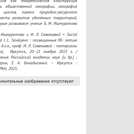
гия как теоретическая конструкция 
ь общественной географии, география 
циклов, оценка природно-ресурсного 
пекты развития удалённых территорий, 
орые развивают учения Б. М. Ишмуратова 
кий круг исследователей, географов, 
ьно-экономического развития России.
d I. L. Savelyeva : посвященные 90- летию 
.г.н., проф. И. Л. Савельевой : материалы 
),  Иркутск, 20–21 ноября 2025 г. / 
ния Российской академии наук [и др.] ; 
ин, Е. А. Бонадысенко. – Иркутск : 
АН, 2025.
лнительные изображения отсутствуют