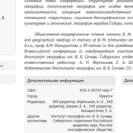
Основные темы конференции: структурная районоло
географии, политическая география как особая ветв
промышленности, концепция энергопроизводственных 
потенциала территории, социально-демографические ас
 Б.
культурная и этническая география народов Сибири, кот
и И. Л. Савельевой. Материалы ориентированы на широ
	Общественно-географические чтения памяти Б. М. Ишмуратова и И. Л. Савельевой = Social 
экономистов, демографов, занимающихся вопросами социал
and geographical readings in memory of B. M. Ishmuratov an
д.г.н., проф. Б.М. Ишмуратова и 95-летию со дня рождения д
Всероссийской конференции (с международным участием
Институт географии им. В. Б. Сочавы Сибирского отделе
ответственный редактор: А. Н. Фартышев, Е. А. Шер
ие
Издательство Института географии им. В. Б. Сочавы СО Р
Дополнительная информация
Допо
ISBN
978-5-94797-460-7
Город
Иркутск
Редакторы
340 редактор, Фартышев, А. Н.,
340
редактор, Шерин, Е. А.,
340 редактор,
Бонадысенко, Е. А.
Другие
Институт географии им. В. Б. Сочавы
коллективы
Сибирского отделения Российской
академии наук,
Русское
географическое общество