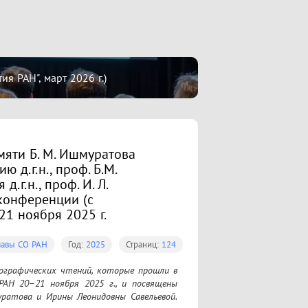
 РАН", март 2026 г.)
яти Б. М. Ишмуратова
ю д.г.н., проф. Б.М.
.г.н., проф. И. Л.
конференции (с
21 ноября 2025 г.
очавы СО РАН
Год:
2025
Страниц:
124
графических чтений, которые прошли в 
АН 20–21 ноября 2025 г., и посвящены 
това и Ирины Леонидовны Савельевой. 