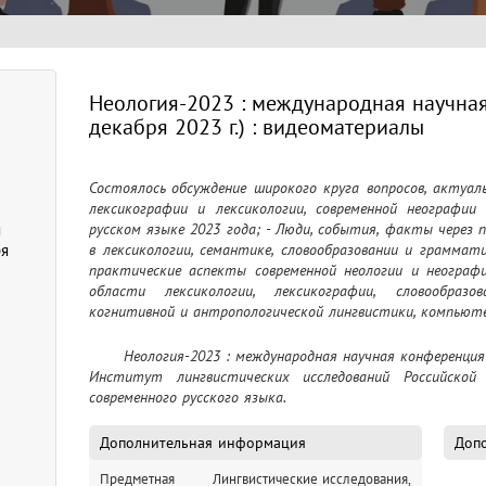
Неология-2023 : международная научна
декабря 2023 г.) : видеоматериалы
Состоялось обсуждение широкого круга вопросов, актуал
лексикографии и лексикологии, современной неографии 
я
русском языке 2023 года; - Люди, события, факты через п
ря
в лексикологии, семантике, словообразовании и грамматик
практические аспекты современной неологии и неографи
области лексикологии, лексикографии, словообразов
когнитивной и антропологической лингвистики, компьюте
	Неология-2023 : международная научная конференция (1-3 декабря 2023 г.) : видеоматериалы / 
Институт лингвистических исследований Российской 
современного русского языка.
Дополнительная информация
Допо
Предметная
Лингвистические исследования,