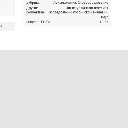
рубрика
Лексикология, Словообразование
Другие
Институт лингвистических
коллективы
исследований Российской академии
наук
Индекс ГРНТИ
16.21
ма