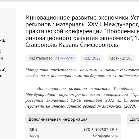
Инновационное развитие экономики. Ус
регионов : материалы XXVII Международ
практической конференции "Проблемы 
инновационного развития экономики", 13
ки.
Ставрополь-Казань-Симферополь
й
ии
Издательство:
ИТ "АРИАЛ"
Год:
2022
Страниц:
188
и",
Материалы представлены научными и научно-техническ
ь-
заведениями, инновационными предприятиями и отдельны
	Инновационное развитие экономики. Устойчивое развитие регионов : материалы XXVII 
Международной научно-практической конференции "Пр
развития экономики", 13-16 сентября 2022 г., Ставро
перспективы инновационного развития экономики (2022). – 
Дополнительная информация
Допо
ISBN
978-5-907587-79-3
Город
Симферополь