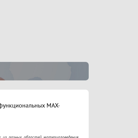
функциональных MAX-
 из разных областей материаловедения, 