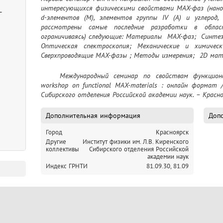
интересующихся физическими свойствами MAX-фаз (нанос
-
d-элементов (M), элементов группы IV (A) и углерод,
рассмотрены самые последние разработки в облас
ограничиваясь) следующие: Материалы  MAX-фаз;  Синтез
Оптическая спектроскопия; Механические и химичес
Сверхпроводящие MAX-фазы ; Методы измерения;  2D мат
	Международный семинар по свойствам функциональных MAX-материалов = International 
workshop on functional MAX-materials : онлайн формат 
Сибирского отделения Российской академии наук. – Красно
Дополнительная информация
Допо
Город
Красноярск
Другие
Институт физики им. Л.В. Киренского
коллективы
Сибирского отделения Российской
академии наук
Индекс ГРНТИ
81.09.30,
81.09