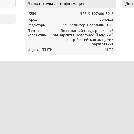
Дополнительная информация
Допо
ISBN
978-5-907606-30-2
Город
Вологда
Редакторы
340 редактор, Володина, Л. О.
Другие
Вологодский государственный
коллективы
университет,
Вологодский научный
центр Российской академии
образования
Индекс ГРНТИ
14.35