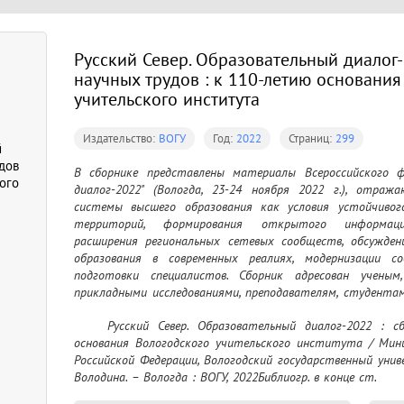
Русский Север. Образовательный диалог-
научных трудов : к 110-летию основания
учительского института
Издательство:
ВОГУ
Год:
2022
Страниц:
299
й
дов
В сборнике представлены материалы Всероссийского фо
ого
диалог-2022" (Вологда, 23-24 ноября 2022 г.), отраж
системы высшего образования как условия устойчивог
территорий, формирования открытого информацион
расширения региональных сетевых сообществ, обсужден
образования в современных реалиях, модернизации с
подготовки специалистов. Сборник адресован учены
прикладными исследованиями, преподавателям, студентам
среднего профессионального образования, представител
	Русский Север. Образовательный диалог-2022 : сборник научных трудов : к 110-летию 
государственной власти субъектов Российской Ф
основания Вологодского учительского института / Мини
государственной власти области, муниципальных об
Российской Федерации, Вологодский государственный униве
общественных организаций и движений
Володина. – Вологда : ВОГУ, 2022Библиогр. в конце ст.