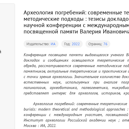
Археология погребений: современные те
методические подходы : тезисы доклад
научной конференции с международным
посвященной памяти Валерия Ивановича
Издательство:
ИА
Год:
2022
Страниц:
76
й
Конференция посвящена памяти выдающегося ученого Вал
докладах и сообщениях освещаются теоретические пр
обряда, рассматриваются современные методические под
памятников, актуальные теоретические и практические а
с точки зрения археологии. Значительное количество до
естественных наук, используемых при анализе погре
палинология, археоботаника, палеогенетика, микробио
представляет интерес для археологов, историков, кра
современными археологическими методами и процедурами
	Археология погребений: современные теоретические и методические подходы = Archaeology of 
burials: modern theoretical and methodological approaches
конференции с международным участием, посвященной
Институт археологии Российской академии наук ; отве
Москва : ИА, 2022.