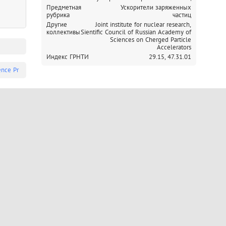
Предметная
Ускорители заряженных
рубрика
частиц
Другие
Joint institute for nuclear research,
коллективы
Sientific Council of Russian Academy of
Sciences on Cherged Particle
Accelerators
Индекс ГРНТИ
29.15,
47.31.01
ence Pr