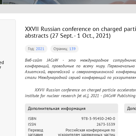
XXVII Russian conference on charged partic
abstracts (27 Sept. - 1 Oct., 2021)
Год:
2021
Страниц:
139
Веб-сайт JACoW - это международное сотрудничес
ed
конференций, проводимые по всему миру. Первоначально
7
Азиатской, европейской и североамериканской конференц
стали Международной серией конференций по ускорителям
	XXVII Russian conference on charged particle accelerators : abstracts (27 Sept. - 1 Oct., 2021) / Joint 
institute for nuclear research [et al.], 2021 - (JACoW Publishing
Дополнительная информация
Допо
ISBN
978-3-95450-240-0
ISSN
2673-5539
Перевод
Российская конференция по
заглавия
ускорителям заряженных частиц