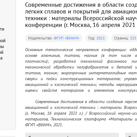
Современные достижения в области соз
легких сплавов и покрытий для авиацио
техники : материалы Всероссийской нау
конференции (г. Москва, 16 апреля 2021 г
ти
Издательство:
ФГУП «ВИАМ»
Год:
2021
Страниц:
325
ной
лы
Основные тематические направления конференции: адди
ой
основе алюминия, титана, магния (в том числе ал
ля
плотности); разработка технологий фасонного лит
механической обработки полуфабрикатов и деталей из
титана, магния; жаропрочные интерметаллидные мате
сварки и пайки конструкционных материалов; управл
авиационной и космической техники; методы неразруша
оценки свойств материалов и элементов конструк
материалов от коррозии, старения и биоповреждений и др
	Современные достижения в области создания перспективных легких сплавов и покрытий для 
авиационной и космической техники : материалы Всеросс
(г. Москва, 16 апреля 2021 г.) / Всероссийский научно-
материалов, Технологическая платформа «Материалы и 
ФГУП «ВИАМ», 2021.