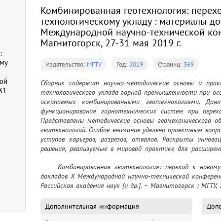
Комбинированная геотехнология: перех
технологическому укладу : материалы д
Международной научно-технической кон
Магнитогорск, 27-31 мая 2019 г.
:
ому
Издательство:
МГТУ
Год:
2019
Страниц:
369
ой
Сборник содержит научно-методические основы и практ
31
технологического уклада горной промышленности при ос
ископаемых комбинированными геотехнологиями. Дан
функционирования горнотехнических систем при перехо
Представлены методические основы геомеханического об
геотехнологий. Особое внимание уделено проектным вопр
уступов карьеров, разрезов, отвалов. Раскрыты иннова
решения, реализуемые в мировой практике для расширени
полноты и комплексности освоения недр. Сборник пред
	Комбинированная геотехнология: переход к новому технологическому укладу : материалы 
специалистов производственных, научных, проектных 
докладов X Международной научно-технической конференции
вопросами эксплуатации месторождений полезных ископа
Российская академия наук [и др.]. – Магнитогорск : МГТУ, 
Дополнительная информация
Допо