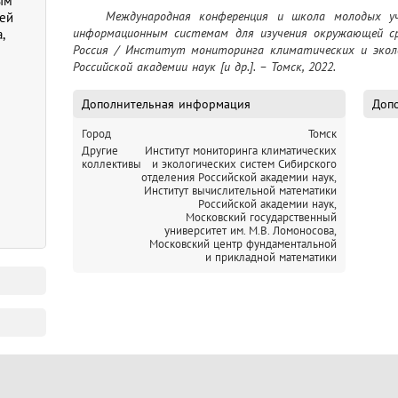
ым
	Международная конференция и школа молодых ученых по измерениям, моделированию и 
ей
информационным системам для изучения окружающей сред
,
Россия / Институт мониторинга климатических и эколо
Российской академии наук [и др.]. – Томск, 2022.
Дополнительная информация
Допо
Город
Томск
Другие
Институт мониторинга климатических
коллективы
и экологических систем Сибирского
отделения Российской академии наук,
Институт вычислительной математики
Российской академии наук,
Московский государственный
университет им. М.В. Ломоносова,
Московский центр фундаментальной
и прикладной математики