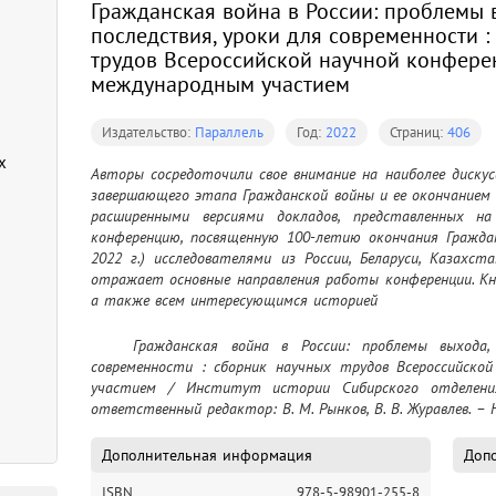
Гражданская война в России: проблемы 
последствия, уроки для современности :
трудов Всероссийской научной конфере
международным участием
е
Издательство:
Параллель
Год:
2022
Страниц:
406
х
Авторы сосредоточили свое внимание на наиболее дискусс
завершающего этапа Гражданской войны и ее окончанием 
расширенными версиями докладов, представленных на
конференцию, посвященную 100-летию окончания Граждан
2022 г.) исследователями из России, Беларуси, Казахст
отражает основные направления работы конференции. Кни
а также всем интересующимся историей
	Гражданская война в России: проблемы выхода, исторические последствия, уроки для 
современности : сборник научных трудов Всероссийской
участием / Институт истории Сибирского отделения 
ответственный редактор: В. М. Рынков, В. В. Журавлев. – Н
Дополнительная информация
Допо
ISBN
978-5-98901-255-8