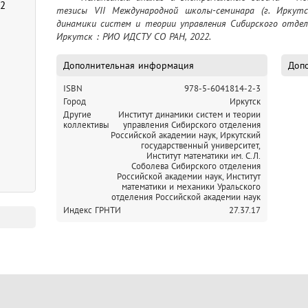
22
тезисы VII Международной школы-семинара (г. Иркут
динамики систем и теории управления Сибирского отделен
Иркутск : РИО ИДСТУ СО РАН, 2022.
Дополнительная информация
Допо
ISBN
978-5-6041814-2-3
Город
Иркутск
Другие
Институт динамики систем и теории
коллективы
управления Сибирского отделения
Российской академии наук,
Иркутский
государственный университет,
Институт математики им. С.Л.
Соболева Сибирского отделения
Российской академии наук,
Институт
математики и механики Уральского
отделения Российской академии наук
Индекс ГРНТИ
27.37.17