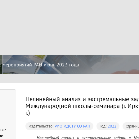
х мероприятий РАН июнь 2023 года
Нелинейный анализ и экстремальные зада
Международной школы-семинара (г. Ирк
г.)
Издательство:
РИО ИДСТУ СО РАН
Год:
2022
Страни
ные
ой
	Нелинейный анализ и экстремальные задачи = Nonlinear Analysis and Extremal Problems : 