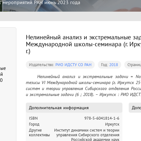
х мероприятий РАН июнь 2023 года
Нелинейный анализ и экстремальные зада
Международной школы-семинара (г. Ирк
г.)
Издательство:
РИО ИДСТУ СО РАН
Год:
2018
Страни
ные
ой
	Нелинейный анализ и экстремальные задачи = Nonlinear Analysis and Extremal Problems : 
30
тезисы VI Международной школы-семинара (г. Иркутск 25
систем и теории управления Сибирского отделения Росси
и экстремальные задачи (6 ; 2018). – Иркутск : РИО ИДСТ
Дополнительная информация
Допо
ISBN
978-5-6041814-1-6
Город
Иркутск
Другие
Институт динамики систем и теории
коллективы
управления Сибирского отделения
Российской академии наук