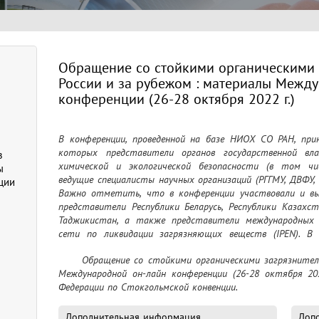
Обращение со стойкими органическими 
России и за рубежом : материалы Межд
конференции (26-28 октября 2022 г.)
В конференции, проведенной на базе НИОХ СО РАН, прин
которых представители органов государственной вл
в
химической и экологической безопасности (в том числе
ы
ведущие специалисты научных организаций (РГГМУ, ДВФУ,
ции
Важно отметить, что в конференции участвовали и вы
представители Республики Беларусь, Республики Казахст
Таджикистан, а также представители международных 
сети по ликвидации загрязняющих веществ (IPEN). В 
актуальные проблемы осуществления положений Конвенц
	Обращение со стойкими органическими загрязнителями в России и за рубежом : материалы 
ряда стран региона Центральной и Восточной Европы в
Международной он-лайн конференции (26-28 октября 202
резолюцию, направленную на укрепление сотрудничества
Федерации по Стокгольмской конвенции.
региона в сфере выявления, сокращения и ликвидации хими
СОЗ
Дополнительная информация
Допо