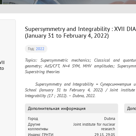
Supersymmetry and Integrability : XVII DI
(January 31 to February 4, 2022)
Год:
2022
Topics: Supersymmetric mechanics; Classical and quantum
VII
geometry; AdS/CFT, N=4 SYM, MHV amplitudes; Supersymmet
to
Superstring theories
	Supersymmetry and Integrability = Суперсимметрия и интегрируемость : XVII DIAS-TH Winter 
School (January 31 to February 4, 2022) / Joint institute
Integrability (17 ; 2022). – Dubna, 2022.
Дополнительная информация
Допо
Город
Dubna
Другие
Joint institute for nuclear
коллективы
research
Индекс ГРНТИ
29.15,
29.05